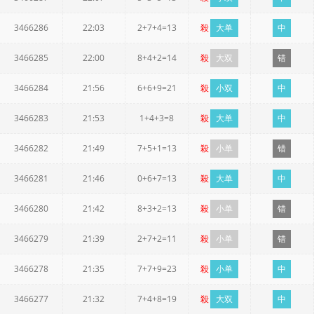
3466286
22:03
2+7+4=13
殺
大单
中
3466285
22:00
8+4+2=14
殺
大双
错
3466284
21:56
6+6+9=21
殺
小双
中
3466283
21:53
1+4+3=8
殺
大单
中
3466282
21:49
7+5+1=13
殺
小单
错
3466281
21:46
0+6+7=13
殺
大单
中
3466280
21:42
8+3+2=13
殺
小单
错
3466279
21:39
2+7+2=11
殺
小单
错
3466278
21:35
7+7+9=23
殺
小单
中
3466277
21:32
7+4+8=19
殺
大双
中