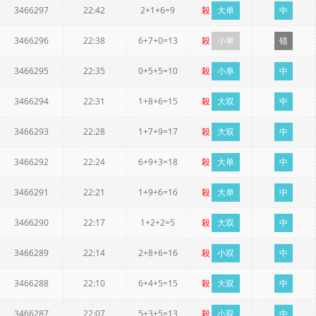
3466297
22:42
2+1+6=9
殺
大单
中
3466296
22:38
6+7+0=13
殺
小单
错
3466295
22:35
0+5+5=10
殺
小单
中
3466294
22:31
1+8+6=15
殺
大双
中
3466293
22:28
1+7+9=17
殺
大双
中
3466292
22:24
6+9+3=18
殺
大单
中
3466291
22:21
1+9+6=16
殺
大单
中
3466290
22:17
1+2+2=5
殺
大双
中
3466289
22:14
2+8+6=16
殺
小双
中
3466288
22:10
6+4+5=15
殺
大双
中
3466287
22:07
5+3+5=13
殺
小双
中