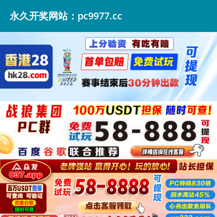
永久开奖网站：pc9977.cc