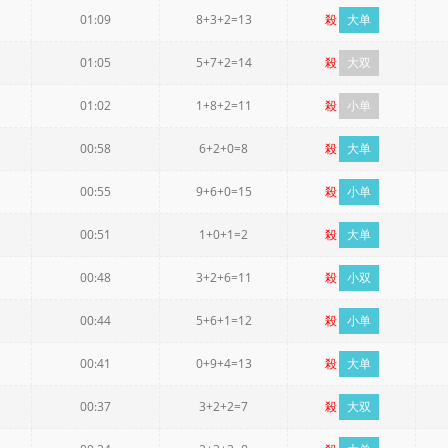
01:09
8+3+2=13
殺
大单
01:05
5+7+2=14
殺
大双
01:02
1+8+2=11
殺
小单
00:58
6+2+0=8
殺
大单
00:55
9+6+0=15
殺
小单
00:51
1+0+1=2
殺
大单
00:48
3+2+6=11
殺
小双
00:44
5+6+1=12
殺
小单
00:41
0+9+4=13
殺
大单
00:37
3+2+2=7
殺
大双