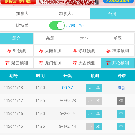
加拿大
加拿大西
台湾
比特币
开/关(广告)
组合
杀组
大小
单双
荐
99预测
荐
太阳预测
荐
彩虹预测
荐
神策预测
荐
聚云预测
荐
龙门预测
荐
大古预测
荐
开心预测
期号
时间
开奖
预测
对错
00
:
37
刷新
115044718
11:50
大
单
115044717
11:45
7+7+9=23
小
双
错
115044716
11:40
5+2+2=9
小
单
中
115044715
11:35
8+4+2=14
小
双
中