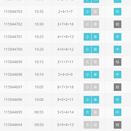
115044703
10:35
2+4+1=7
小
双
中
115044702
10:30
3+7+8=18
小
单
错
115044701
10:25
4+1+8=13
小
单
中
115044700
10:20
4+0+8=12
小
双
中
115044699
10:15
3+1+7=11
大
双
错
115044698
10:10
5+4+0=9
小
单
中
115044697
10:05
8+7+3=18
小
单
错
115044696
10:00
9+0+2=11
小
单
中
115044695
09:55
5+5+4=14
大
单
中
115044694
09:50
0+9+4=13
大
双
错