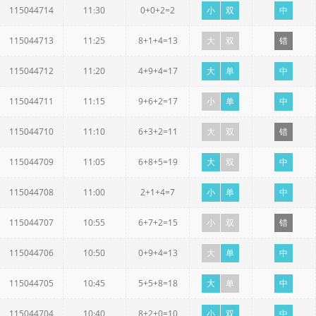
115044714
11:30
0+0+2=2
小
双
中
115044713
11:25
8+1+4=13
大
双
错
115044712
11:20
4+9+4=17
大
单
中
115044711
11:15
9+6+2=17
小
单
中
115044710
11:10
6+3+2=11
大
双
错
115044709
11:05
6+8+5=19
大
双
中
115044708
11:00
2+1+4=7
小
单
中
115044707
10:55
6+7+2=15
小
双
错
115044706
10:50
0+9+4=13
大
单
中
115044705
10:45
5+5+8=18
大
单
中
115044704
10:40
8+2+0=10
小
双
中